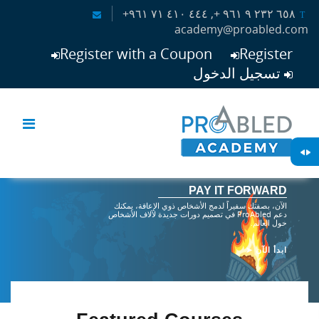
خطى إلى المحتوى الرئيسي
٦٥٨ ٢٣٢ ٩ ٩٦١ +, ٤٤٤ ٤١٠ ٧١ ٩٦١+
academy@proabled.com
Register with a Coupon
Register
تسجيل الدخول
PAY IT FORWARD
PAY IT FORWARD
الآن، بصفتك سفيراً لدمج الأشخاص ذوي الإعاقة، يمكنك
الآن، بصفتك سفيراً لدمج الأشخاص ذوي الإعاقة، يمكنك
دعم ProAbled في تصميم دورات جديدة لآلاف الأشخاص
دعم ProAbled في تصميم دورات جديدة لآلاف الأشخاص
حول العالم.
حول العالم.
ابدأ الآن ➤
ابدأ الآن ➤