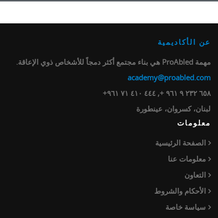
عن الأكاديمية
مهمة ProAbled هي بناء مجتمع أكثر دمجاً للأشخاص ذوي الإعاقة.
academy@proabled.com
٦٥٨ ٢٣٢ ٩ ٩٦١ +, ٤٤٤ ٤١٠ ٧١ ٩٦١+
لبنان، كسروان، عينطورة
معلومات
الصفحة الرئيسية
معلومات عنا
التعاون
الأحكام والشروط
سياسة خاصة