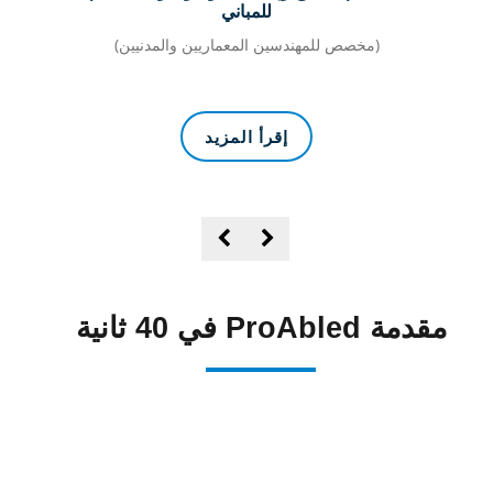
للمباني
(مخصص للمهندسين المعماريين والمدنيين)
(مخص
إقرأ المزيد
مقدمة ProAbled في 40 ثانية